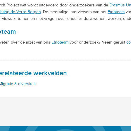
ch Project wat wordt uitgevoerd door onderzoekers van de
Erasmus Uni
chting de Verre Bergen
. De meertalige interviewers van het
Etnoteam
van
erviews af te nemen met vragen over onder andere wonen, werken, ond
oteam
eten over de inzet van ons
Etnoteam
voor onderzoek? Neem gerust
co
erelateerde werkvelden
Migratie & diversiteit