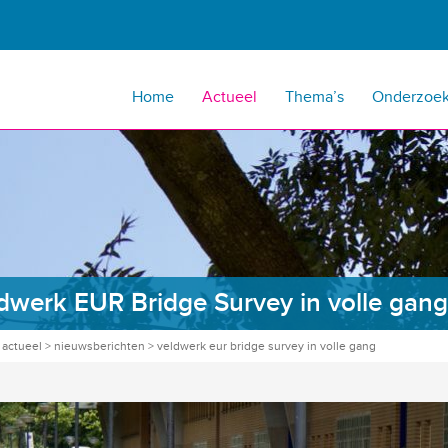
Home
Actueel
Thema’s
Onderzoe
dwerk EUR Bridge Survey in volle gang
>
actueel
>
nieuwsberichten
>
veldwerk eur bridge survey in volle gang