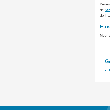
Resear
de
Sti
de int
Etn
Meer w
G