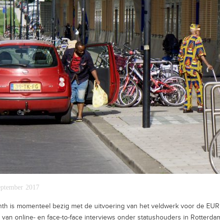
eptember 2017
nth is momenteel bezig met de uitvoering van het veldwerk voor de EU
 van online- en face-to-face interviews onder statushouders in Rotter