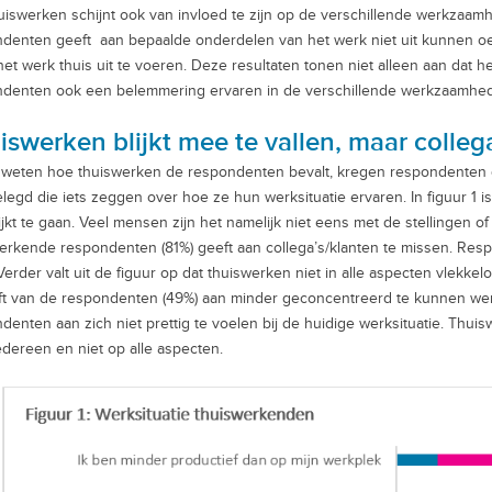
uiswerken schijnt ook van invloed te zijn op de verschillende werkza
denten geeft aan bepaalde onderdelen van het werk niet uit kunnen oef
het werk thuis uit te voeren. Deze resultaten tonen niet alleen aan dat 
denten ook een belemmering ervaren in de verschillende werkzaamhed
iswerken blijkt mee te vallen, maar colle
weten hoe thuiswerken de respondenten bevalt, kregen respondenten die
legd die iets zeggen over hoe ze hun werksituatie ervaren. In figuur 1 i
ijkt te gaan. Veel mensen zijn het namelijk niet eens met de stellingen 
erkende respondenten (81%) geeft aan collega’s/klanten te missen. Res
Verder valt uit de figuur op dat thuiswerken niet in alle aspecten vlekkel
ft van de respondenten (49%) aan minder geconcentreerd te kunnen we
denten aan zich niet prettig te voelen bij de huidige werksituatie. Thuisw
edereen en niet op alle aspecten.