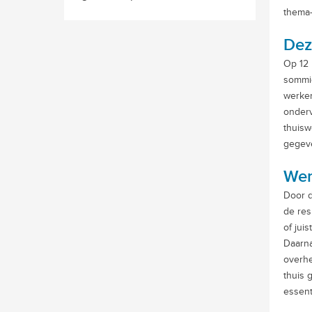
thema-
Dez
Op 12 
sommig
werken
onderv
thuisw
gegeve
Wer
Door d
de res
of jui
Daarna
overhe
thuis 
essent