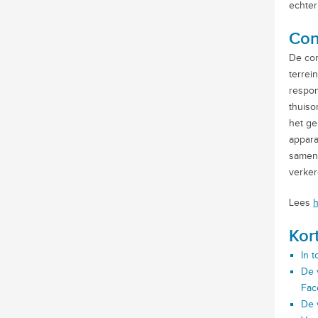
echter
Con
De cor
terrei
respon
thuiso
het ge
appara
samenl
verker
Lees
h
Kor
In 
De 
Fac
De v