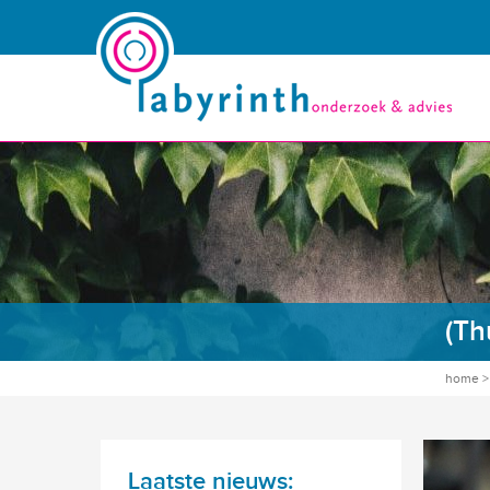
(Th
home
Laatste nieuws: