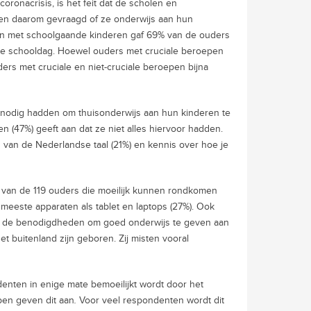
ronacrisis, is het feit dat de scholen en
en daarom gevraagd of ze onderwijs aan hun
ten met schoolgaande kinderen gaf 69% van de ouders
ke schooldag. Hoewel ouders met cruciale beroepen
rs met cruciale en niet-cruciale beroepen bijna
nodig hadden om thuisonderwijs aan hun kinderen te
n (47%) geeft aan dat ze niet alles hiervoor hadden.
s van de Nederlandse taal (21%) en kennis over hoe je
% van de 119 ouders die moeilijk kunnen rondkomen
t meeste apparaten als tablet en laptops (27%). Ook
en de benodigdheden om goed onderwijs te geven aan
t buitenland zijn geboren. Zij misten vooral
denten in enige mate bemoeilijkt wordt door het
pen geven dit aan
.
Voor veel respondenten wordt dit