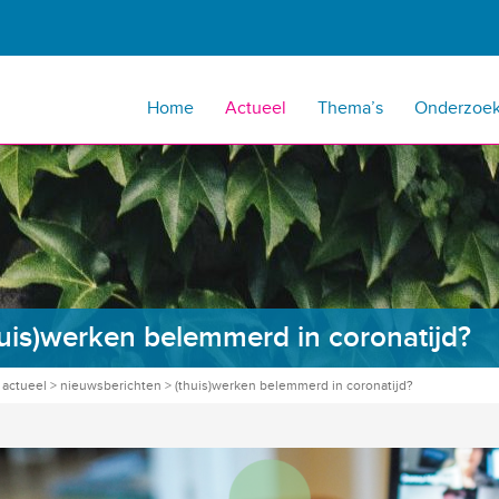
Home
Actueel
Thema’s
Onderzoe
uis)werken belemmerd in coronatijd?
>
actueel
>
nieuwsberichten
>
(thuis)werken belemmerd in coronatijd?