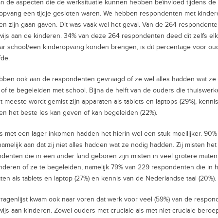
n de aspecten die de werksituatie kunnen hebben beïnvloed tijdens de co
opvang een tijdje gesloten waren. We hebben respondenten met kinder
en zijn gaan gaven. Dit was vaak wel het geval. Van de 264 responden
ijs aan de kinderen. 34% van deze 264 respondenten deed dit zelfs el
ar school/een kinderopvang konden brengen, is dit percentage voor oude
fde.
ben ook aan de respondenten gevraagd of ze wel alles hadden wat ze 
of te begeleiden met school. Bijna de helft van de ouders die thuiswerke
t meeste wordt gemist zijn apparaten als tablets en laptops (29%), kenni
en het beste les kan geven of kan begeleiden (22%).
 met een lager inkomen hadden het hierin wel een stuk moeilijker. 90
namelijk aan dat zij niet alles hadden wat ze nodig hadden. Zij misten he
denten die in een ander land geboren zijn misten in veel grotere mat
nderen of ze te begeleiden, namelijk 79% van 229 respondenten die in he
ten als tablets en laptop (27%) en kennis van de Nederlandse taal (20%).
vragenlijst kwam ook naar voren dat werk voor veel (59%) van de respon
ijs aan kinderen. Zowel ouders met cruciale als met niet-cruciale beroe