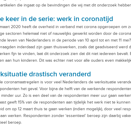
artikelen die ingaat op de bevindingen die wij met dit onderzoek hebb
e keer in de serie: werk in coronatijd
maart 2020 heeft de overheid in verband met corona opgeroepen om zov
e sectoren helemaal niet of nauwelijks gewerkt worden door de coronam
de leven van Nederlanders in de periode van 10 april tot en met 11 mei
raagden inderdaad zijn gaan thuiswerken, zoals dat geadviseerd werd
erken fijn te vinden, laat dit onderzoek zien dat dit niet iedereen beval
n aan hun kinderen. Dit was echter niet voor alle ouders even makkelijk
ksituatie drastisch veranderd
e coronamaatregelen is voor veel Nederlanders de werksituatie veranderd
pondenten het geval. Voor bijna de helft van de werkende respondenten 
st minder uur. Zo is een deel van de respondenten meer uur gaan werken
ast geeft 15% van de respondenten aan tijdelijk het werk niet te kunnen
id om op 12 maart thuis te gaan werken (indien mogelijk), door veel resp
gaan werken. Respondenten zonder ‘essentieel’ beroep zijn daarbij vak
ieel beroep.