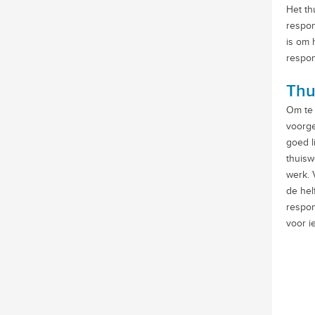
Het th
respon
is om 
respon
Thu
Om te 
voorge
goed l
thuisw
werk. 
de hel
respon
voor i