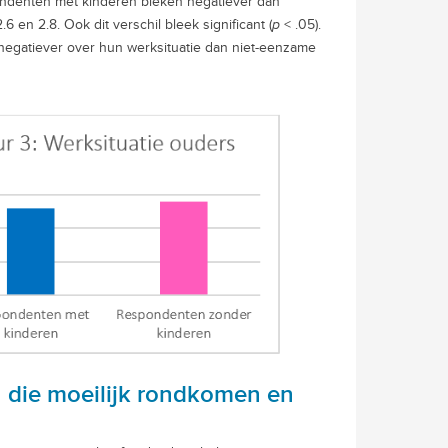
ondenten met kinderen bleken negatiever dan
 en 2.8. Ook dit verschil bleek significant (
p
< .05).
egatiever over hun werksituatie dan niet-eenzame
 die moeilijk rondkomen en