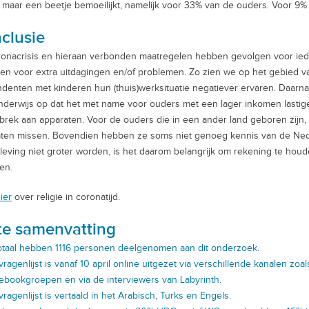
 maar een beetje bemoeilijkt, namelijk voor 33% van de ouders. Voor 9% w
clusie
onacrisis en hieraan verbonden maatregelen hebben gevolgen voor ied
nen voor extra uitdagingen en/of problemen. Zo zien we op het gebied
denten met kinderen hun (thuis)werksituatie negatiever ervaren. Daarna
nderwijs op dat het met name voor ouders met een lager inkomen lasti
brek aan apparaten. Voor de ouders die in een ander land geboren zijn, w
ten missen. Bovendien hebben ze soms niet genoeg kennis van de Neder
eving niet groter worden, is het daarom belangrijk om rekening te houd
en.
ier
over religie in coronatijd.
te samenvatting
totaal hebben 1116 personen deelgenomen aan dit onderzoek.
vragenlijst is vanaf 10 april online uitgezet via verschillende kanalen zo
ebookgroepen en via de interviewers van Labyrinth.
ragenlijst is vertaald in het Arabisch, Turks en Engels.