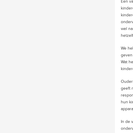
Een va
kinder
kinder
onderw
wel na
hetzel
We heb
geven 
Wat he
kinder
Ouders
geeft 
respon
hun ki
appara
In de 
onderw