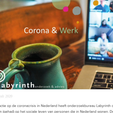
juli 2020
actie op de coronacrisis in Nederland heeft onderzoekbureau Labyrint
 (gehad) op het sociale leven van personen die in Nederland wonen. De s