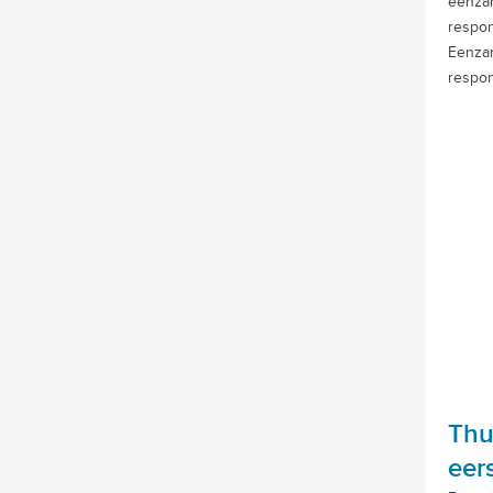
eenzam
respon
Eenzam
respo
Thu
eer