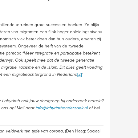
illende terreinen grote successen boeken. Zo blijkt
deren van migranten een flink hoger opleidingsniveau
omisch vlak beter doen dan hun ouders, ervaren zij
ke systeem. Ongeveer de helft van de ‘tweede
atie paradox
“Meer integratie en participatie betekent
onderwijs. Ook speelt mee dat de tweede generatie
migratie, racisme en de islam. Dit alles geeft voeding
 een migratieachtergrond in Nederlan
d
[
2
]
“
 Labyrinth ook jouw doelgroep bij onderzoek betrekt?
t ons op!
Mail naar
info@labyrinthonderzoek.nl
of bel
van veldwerk ten tijde van corona
, (Den Haag: Sociaal