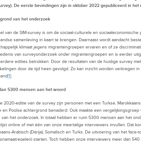
urvey). De eerste bevindingen zijn in oktober 2022 gepubliceerd in het
rgrond van het onderzoek
el van de SIM-survey is om de sociaal-culturele en sociaaleconomische
andse samenleving in kaart te brengen. Daarnaast wordt aandacht bes
happelijk klimaat jegens migrantengroepen ervaren en of ze discriminat
edenis van surveyonderzoek onder migrantengroepen en is eerder uitge
erdere edities betrokken. Door de resultaten van de huidige survey me
kelingen door de tijd heen gevolgd. Zo kan inzicht worden verkregen in
land
[1]
.
dan 5300 mensen aan het woord
e 2020-editie van de survey zijn personen met een Turkse, Marokkaans
e en Poolse achtergrond benaderd. Ook maakte een vergelijkingsgroep 
 van het onderzoek. In totaal hebben er ruim 5300 mensen aan het 
lijst online of met één van onze meertalige interviewers invullen. Dat ko
aans-Arabisch (Darija), Somalisch en Turks. De uitvoering van het face-t
onamaatregelen) starten. Toch hebben onze interviewers meer dan 540 