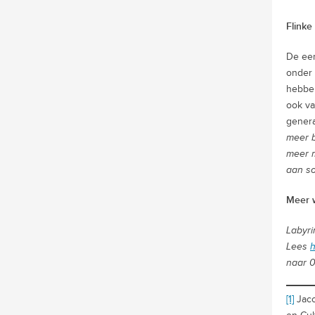
Flink
De eer
onder 
hebben
ook va
genera
meer b
meer m
aan so
Meer 
Labyri
Lees
h
naar 0
[1]
Jaco