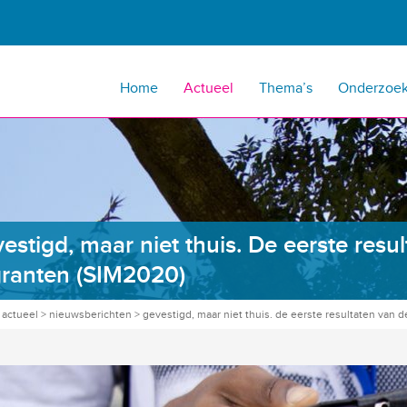
Home
Actueel
Thema’s
Onderzoe
estigd, maar niet thuis. De eerste resu
ranten (SIM2020)
>
actueel
>
nieuwsberichten
>
gevestigd, maar niet thuis. de eerste resultaten van 