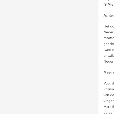
(SIM-s
Achte
Het do
Nederl
maatsc
geschi
twee e
ontwik
Neder
Meer 
Voor d
Iraans
van de
vragen
Marokk
de cor