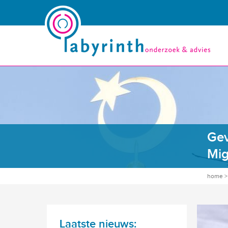
Gev
Mig
home
Laatste nieuws: