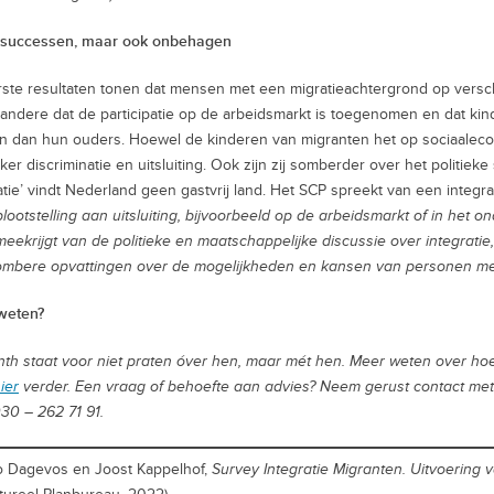
e successen, maar ook onbehagen
ste resultaten tonen dat mensen met een migratieachtergrond op versch
andere dat de participatie op de arbeidsmarkt is toegenomen en dat kin
 dan hun ouders. Hoewel de kinderen van migranten het op sociaalecon
ker discriminatie en uitsluiting. Ook zijn zij somberder over het politie
tie’ vindt Nederland geen gastvrij land. Het SCP spreekt van een integr
lootstelling aan uitsluiting, bijvoorbeeld op de arbeidsmarkt of in het 
eekrijgt van de politieke en maatschappelijke discussie over integratie, 
mbere opvattingen over de mogelijkheden en kansen van personen met
weten?
nth staat voor
niet praten
óver
hen
,
maar
mét
hen
. Meer weten over hoe
ier
verder. Een vraag of behoefte aan advies? Neem gerust contact me
30 – 262 71 91.
 Dagevos en Joost Kappelhof,
Survey Integratie Migranten. Uitvoering 