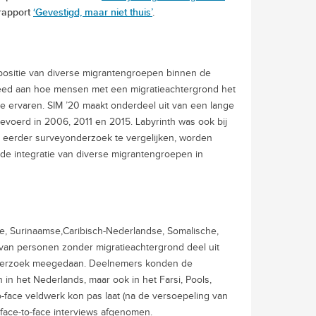
 rapport
‘Gevestigd, maar niet thuis’
.
 positie van diverse migrantengroepen binnen de
teed aan hoe mensen met een migratieachtergrond het
ie ervaren. SIM ’20 maakt onderdeel uit van een lange
voerd in 2006, 2011 en 2015. Labyrinth was ook bij
t eerder surveyonderzoek te vergelijken, worden
 de integratie van diverse migrantengroepen in
e, Surinaamse,Caribisch-Nederlandse, Somalische,
van personen zonder migratieachtergrond deel uit
onderzoek meegedaan. Deelnemers konden de
n in het Nederlands, maar ook in het Farsi, Pools,
o-face veldwerk kon pas laat (na de versoepeling van
face-to-face interviews afgenomen.