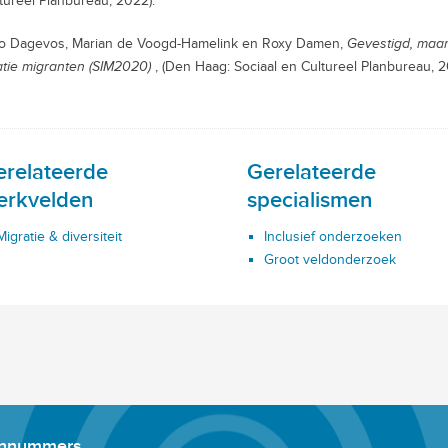
tureel Planbureau, 2022).
o Dagevos, Marian de Voogd-Hamelink en Roxy Damen,
Gevestigd, maar 
atie migranten (SIM2020)
, (Den Haag: Sociaal en Cultureel Planbureau, 2
erelateerde
Gerelateerde
erkvelden
specialismen
Migratie & diversiteit
Inclusief onderzoeken
Groot veldonderzoek
onnummers