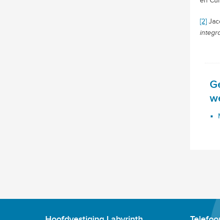
en Cul
[2]
Jac
integr
G
w
Hoofdvestiging Labyrinth
Telefo