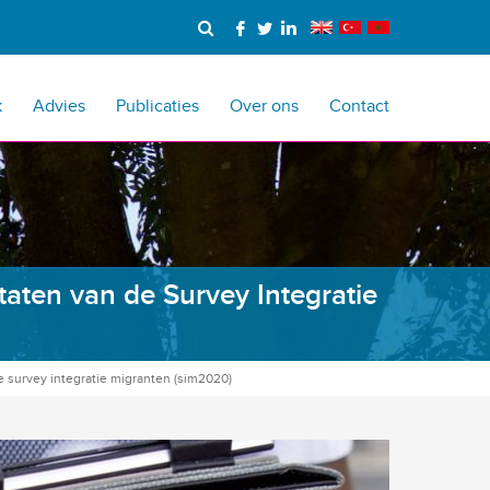
k
Advies
Publicaties
Over ons
Contact
ltaten van de Survey Integratie
de survey integratie migranten (sim2020)