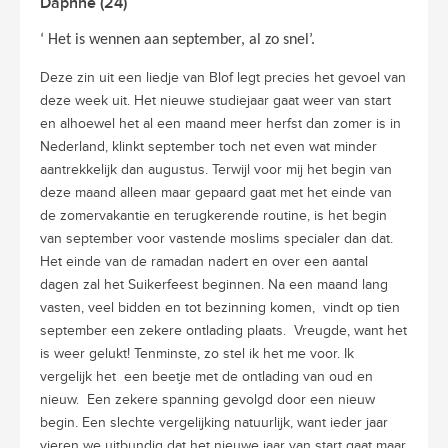
Daphne (24)
‘ Het is wennen aan september, al zo snel’.
Deze zin uit een liedje van Blof legt precies het gevoel van
deze week uit. Het nieuwe studiejaar gaat weer van start
en alhoewel het al een maand meer herfst dan zomer is in
Nederland, klinkt september toch net even wat minder
aantrekkelijk dan augustus. Terwijl voor mij het begin van
deze maand alleen maar gepaard gaat met het einde van
de zomervakantie en terugkerende routine, is het begin
van september voor vastende moslims specialer dan dat.
Het einde van de ramadan nadert en over een aantal
dagen zal het Suikerfeest beginnen. Na een maand lang
vasten, veel bidden en tot bezinning komen, vindt op tien
september een zekere ontlading plaats. Vreugde, want het
is weer gelukt! Tenminste, zo stel ik het me voor. Ik
vergelijk het een beetje met de ontlading van oud en
nieuw. Een zekere spanning gevolgd door een nieuw
begin. Een slechte vergelijking natuurlijk, want ieder jaar
vieren we uitbundig dat het nieuwe jaar van start gaat maar