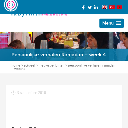
Menu
Persoonlijke verhalen Ramadan – week 4
home
>
actueel
>
nieuwsberichten
>
persoonlijke verhalen ramadan
– week 4
3 september 2010