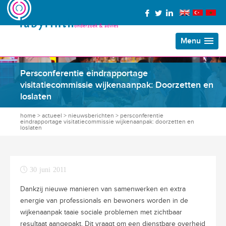
Menu
Persconferentie eindrapportage
visitatiecommissie wijkenaanpak: Doorzetten en
loslaten
home
>
actueel
>
nieuwsberichten
>
persconferentie
eindrapportage visitatiecommissie wijkenaanpak: doorzetten en
loslaten
30 juni 2011
Dankzij nieuwe manieren van samenwerken en extra
energie van professionals en bewoners worden in de
wijkenaanpak taaie sociale problemen met zichtbaar
resultaat aangepakt. Dit vraagt om een dienstbare overheid