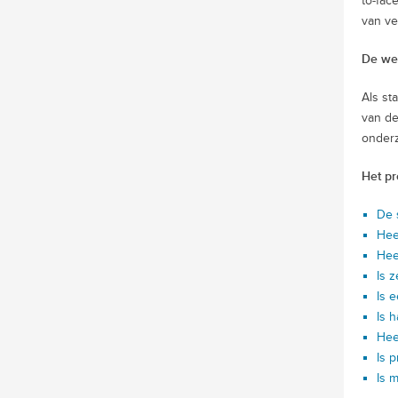
to-fac
van ve
De we
Als st
van de
onderz
Het pro
De 
Hee
Hee
Is z
Is 
Is 
Hee
Is p
Is 