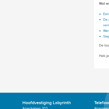
Wat wi
Een
De 
ver
Wer
Sta
De loo
Heb je
Hoofdvestiging Labyrinth
Telefo
Amerikalaan 203
Algemeen: