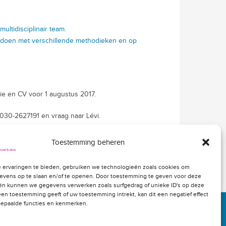
ultidisciplinair team.
 te doen met verschillende methodieken en op
ie en CV voor 1 augustus 2017.
 030-2627191 en vraag naar Lévi.
Toestemming beheren
 ervaringen te bieden, gebruiken we technologieën zoals cookies om
evens op te slaan en/of te openen. Door toestemming te geven voor deze
ën kunnen we gegevens verwerken zoals surfgedrag of unieke ID's op deze
geen toestemming geeft of uw toestemming intrekt, kan dit een negatief effect
epaalde functies en kenmerken.