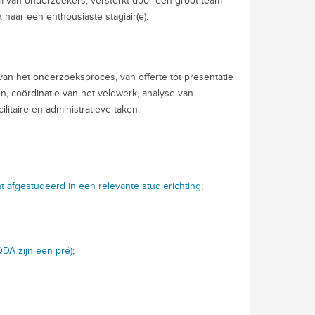
eam van onderzoekers, versterkt door een groot team
 naar een enthousiaste stagiair(e).
n van het onderzoeksproces, van offerte tot presentatie
n, coördinatie van het veldwerk, analyse van
litaire en administratieve taken.
 afgestudeerd in een relevante studierichting;
DA zijn een pré);