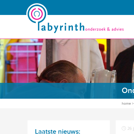
Ond
home
26 
Laatste nieuws: