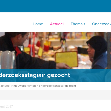
Home
Actueel
Thema’s
Onderzoe
erzoeksstagiair gezocht
>
actueel
>
nieuwsberichten
>
onderzoeksstagiair gezocht
juni 2017