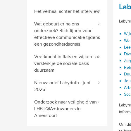
Lab
Het verhaal achter het interview
Labyri
Wat gebeurt er na ons
onderzoek? Richtlijnen voor
Wij
effectieve communicatie tijdens
Wo
een gezondheidscrisis
Lee
Dive
Veerkracht in flats en wijken: zo
Zor
versterk je de sociale basis
Reta
duurzaam
Duu
Jeu
Nieuwsbrief Labyrinth - juni
Arb
2026
Soc
Onderzoek naar veiligheid van
Labyri
LHBTQIA+-inwoners in
inform
Amersfoort
Om dit