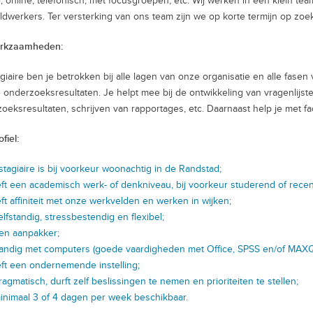
e, online, telefonisch, met focusgroepen, etc. Wij werken in een klein t
ldwerkers. Ter versterking van ons team zijn we op korte termijn op zoek
rkzaamheden:
agiaire ben je betrokken bij alle lagen van onze organisatie en alle fase
 onderzoeksresultaten. Je helpt mee bij de ontwikkeling van vragenlijste
oeksresultaten, schrijven van rapportages, etc. Daarnaast help je met faci
fiel:
stagiaire is bij voorkeur woonachtig in de Randstad;
ft een academisch werk- of denkniveau, bij voorkeur studerend of recent
ft affiniteit met onze werkvelden en werken in wijken;
elfstandig, stressbestendig en flexibel;
een aanpakker;
handig met computers (goede vaardigheden met Office, SPSS en/of MAXQ
ft een ondernemende instelling;
ragmatisch, durft zelf beslissingen te nemen en prioriteiten te stellen;
minimaal 3 of 4 dagen per week beschikbaar.