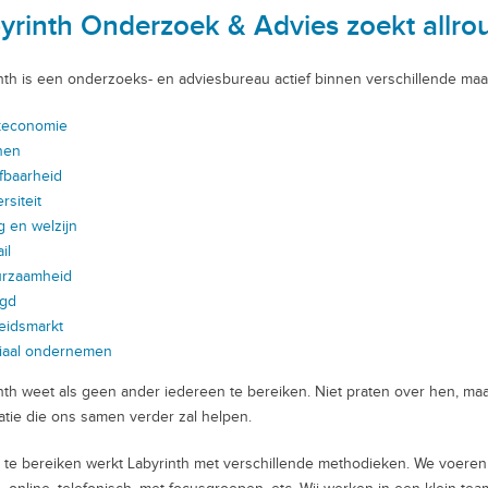
yrinth Onderzoek & Advies zoekt allrou
nth is een onderzoeks- en adviesbureau actief binnen verschillende maa
keconomie
nen
fbaarheid
rsiteit
g en welzijn
il
rzaamheid
gd
eidsmarkt
iaal ondernemen
nth weet als geen ander iedereen te bereiken. Niet praten over hen, maar
atie die ons samen verder zal helpen.
 te bereiken werkt Labyrinth met verschillende methodieken. We voeren zo