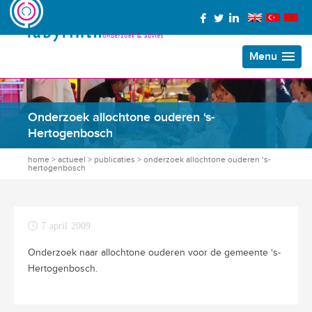
Menu
Onderzoek allochtone ouderen ‘s-
Hertogenbosch
home
>
actueel
>
publicaties
>
onderzoek allochtone ouderen ‘s-
hertogenbosch
7 april 2009
Onderzoek naar allochtone ouderen voor de gemeente ‘s-
Hertogenbosch.