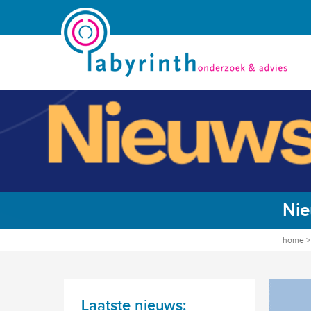
Nie
home
Laatste nieuws: