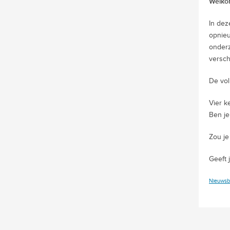
Welkom
In dez
opnieu
onderz
versch
De vol
Vier k
Ben je
Zou je
Geeft 
Nieuwsbr