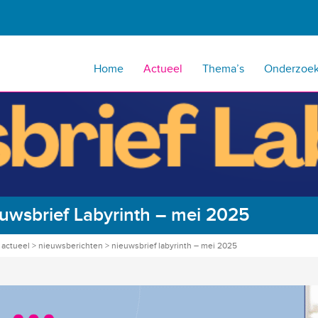
Home
Actueel
Thema’s
Onderzoe
uwsbrief Labyrinth – mei 2025
>
actueel
>
nieuwsberichten
>
nieuwsbrief labyrinth – mei 2025