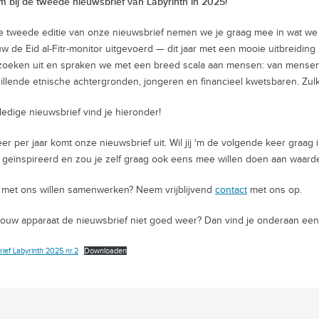
 bij de tweede nieuwsbrief van Labyrinth in 2025!
e tweede editie van onze nieuwsbrief nemen we je graag mee in wat w
w de Eid al-Fitr-monitor uitgevoerd — dit jaar met een mooie uitbreidi
oeken uit en spraken we met een breed scala aan mensen: van mensen
illende etnische achtergronden, jongeren en financieel kwetsbaren. Zulk
ledige nieuwsbrief vind je hieronder!
eer per jaar komt onze nieuwsbrief uit. Wil jij ‘m de volgende keer graag 
 geïnspireerd en zou je zelf graag ook eens mee willen doen aan waarde
 met ons willen samenwerken? Neem vrijblijvend
contact
met ons op.
jouw apparaat de nieuwsbrief niet goed weer? Dan vind je onderaan ee
ief Labyrinth 2025 nr.2
Downloaden