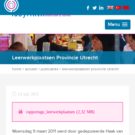
Menu
Leerwerkplaatsen Provincie Utrecht
home
>
actueel
>
publicaties
>
leerwerkplaatsen provincie utrecht
14 juli 2011
rapportage_leerwerkplaatsen (2,32 MB)
Woensdag 9 maart 2011 werd door gedeputeerde Haak van