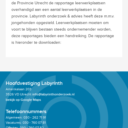
de Provincie Utrecht de rapportage leerwerkplaatsen
overhandigd aan een aantal leerwerkplaatsen in de
provincie. Labyrinth onderzoek & advies heeft deze m.m.v.
jongehonden opgesteld. Leerwerkplaatsen moeten om
voort te blijven bestaan steeds ondernemender worden,
deze rapportages bieden een handreiking. De rapportage
is hieronder te downloaden:
Hoofdvestiging Labyrinth
Amerikalaan 203
3526 VD Utrecht
info@labyrinthonderzoek.nl
bekijk op Google Maps
Telefoonnummers
Algemeen: 030 - 262 71 91
Vacatures: 030 - 760 07 81
Offertes: 030 - 760 07 82