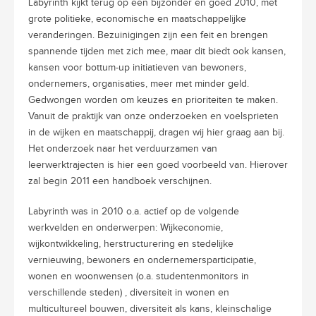
Labyrinth kijkt terug op een bijzonder en goed 2010, met
grote politieke, economische en maatschappelijke
veranderingen. Bezuinigingen zijn een feit en brengen
spannende tijden met zich mee, maar dit biedt ook kansen,
kansen voor bottum-up initiatieven van bewoners,
ondernemers, organisaties, meer met minder geld.
Gedwongen worden om keuzes en prioriteiten te maken.
Vanuit de praktijk van onze onderzoeken en voelsprieten
in de wijken en maatschappij, dragen wij hier graag aan bij.
Het onderzoek naar het verduurzamen van
leerwerktrajecten is hier een goed voorbeeld van. Hierover
zal begin 2011 een handboek verschijnen.
Labyrinth was in 2010 o.a. actief op de volgende
werkvelden en onderwerpen: Wijkeconomie,
wijkontwikkeling, herstructurering en stedelijke
vernieuwing, bewoners en ondernemersparticipatie,
wonen en woonwensen (o.a. studentenmonitors in
verschillende steden) , diversiteit in wonen en
multicultureel bouwen, diversiteit als kans, kleinschalige