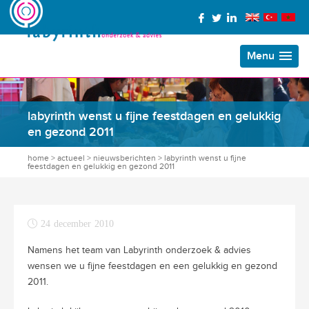
Menu
labyrinth wenst u fijne feestdagen en gelukkig
en gezond 2011
home
>
actueel
>
nieuwsberichten
>
labyrinth wenst u fijne
feestdagen en gelukkig en gezond 2011
24 december 2010
Namens het team van Labyrinth onderzoek & advies
wensen we u fijne feestdagen en een gelukkig en gezond
2011.