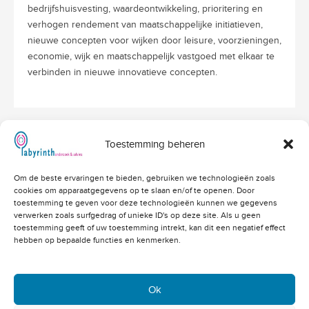
bedrijfshuisvesting, waardeontwikkeling, prioritering en
verhogen rendement van maatschappelijke initiatieven,
nieuwe concepten voor wijken door leisure, voorzieningen,
economie, wijk en maatschappelijk vastgoed met elkaar te
verbinden in nieuwe innovatieve concepten.
Toestemming beheren
Hoofdvestiging Labyrinth
Om de beste ervaringen te bieden, gebruiken we technologieën zoals
Amerikalaan 203
cookies om apparaatgegevens op te slaan en/of te openen. Door
3526 VD Utrecht
info@labyrinthonderzoek.nl
toestemming te geven voor deze technologieën kunnen we gegevens
bekijk op Google Maps
verwerken zoals surfgedrag of unieke ID's op deze site. Als u geen
toestemming geeft of uw toestemming intrekt, kan dit een negatief effect
Telefoonnummers
hebben op bepaalde functies en kenmerken.
Algemeen: 030 - 262 71 91
Vacatures: 030 - 760 07 81
Offertes: 030 - 760 07 82
Ok
Academy: 030 - 202 83 03