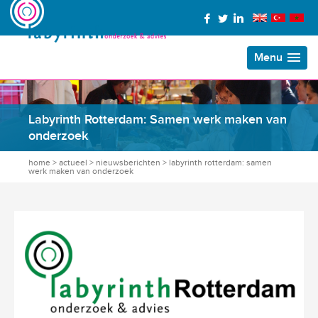
Menu
Labyrinth Rotterdam: Samen werk maken van
onderzoek
home
>
actueel
>
nieuwsberichten
>
labyrinth rotterdam: samen
werk maken van onderzoek