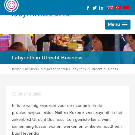
Menu
Labyrinth in Utrecht Business
home
>
actueel
>
nieuwsberichten
>
labyrinth in utrecht business
30 april 2008
Er is te weinig aandacht voor de economie in de
probleemwijken, aldus Nathan Rozema van Labyrinth in het
zakenblad Utrecht Business. Een gemiste kans, want
samenhang tussen wonen, werken en winkelen houdt een
buurt levendig