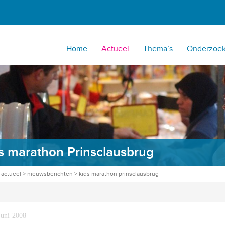
Home
Actueel
Thema’s
Onderzoe
s marathon Prinsclausbrug
>
actueel
>
nieuwsberichten
>
kids marathon prinsclausbrug
juni 2008