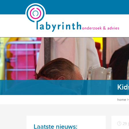
Kid
home
29 
Laatste nieuws: