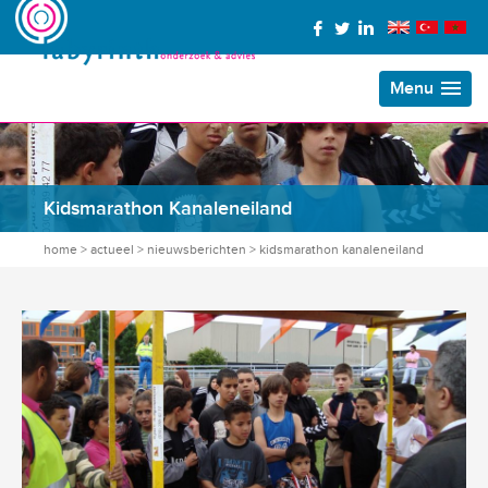
Menu
Kidsmarathon Kanaleneiland
home
>
actueel
>
nieuwsberichten
>
kidsmarathon kanaleneiland