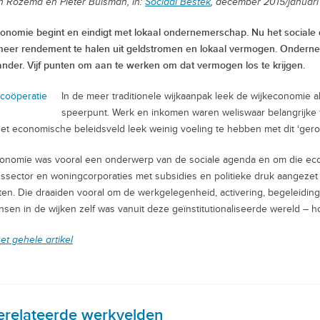
 Rozema en Pieter Buisman, in:
Sociaal Bestek
, december 2015/januari
onomie begint en eindigt met lokaal ondernemerschap. Nu het sociale
meer rendement te halen uit geldstromen en lokaal vermogen. Ondern
nder. Vijf punten om aan te werken om dat vermogen los te krijgen.
In de meer traditionele wijkaanpak leek de wijkeconomie 
speerpunt. Werk en inkomen waren weliswaar belangrijke 
et economische beleidsveld leek weinig voeling te hebben met dit ‘gero
onomie was vooral een onderwerp van de sociale agenda en om die e
nssector en woningcorporaties met subsidies en politieke druk aangeze
ten. Die draaiden vooral om de werkgelegenheid, activering, begeleidi
sen in de wijken zelf was vanuit deze geïnstitutionaliseerde wereld – h
et gehele artikel
erelateerde werkvelden