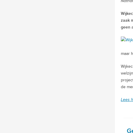
Nathan
Wijkec
zaak 
geen a
maar h
Wijkec
welzij
projec
de men
Lees h
G