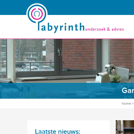
Gam
home
Laatste nieuws: