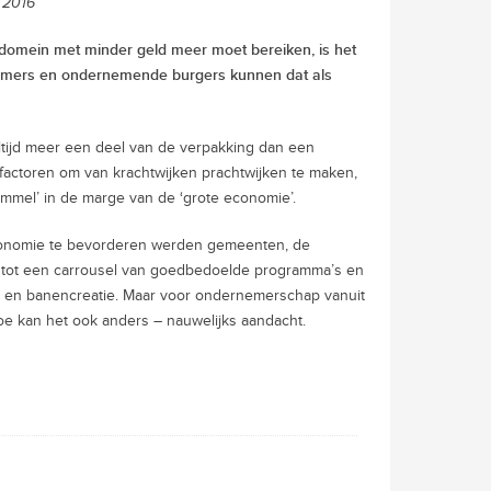
 2016
 domein met minder geld meer moet bereiken, is het
emers en ondernemende burgers kunnen dat als
altijd meer een deel van de verpakking dan een
factoren om van krachtwijken prachtwijken te maken,
mmel’ in de marge van de ‘grote economie’.
conomie te bevorderen werden gemeenten, de
t tot een carrousel van goedbedoelde programma’s en
ng en banencreatie. Maar voor ondernemerschap vanuit
oe kan het ook anders – nauwelijks aandacht.