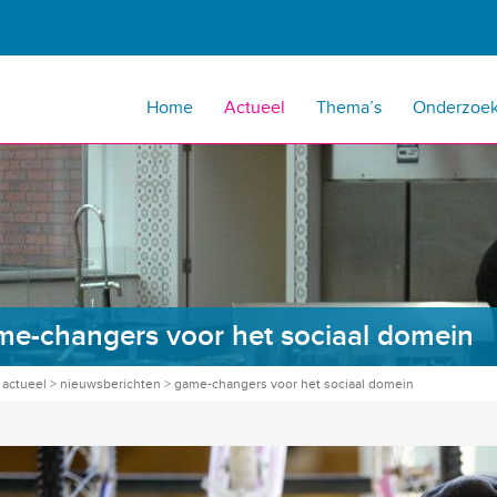
Home
Actueel
Thema’s
Onderzoe
e-changers voor het sociaal domein
>
actueel
>
nieuwsberichten
>
game-changers voor het sociaal domein