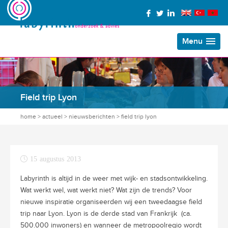
Menu
Field trip Lyon
home
>
actueel
>
nieuwsberichten
>
field trip lyon
15 augustus 2013
Labyrinth is altijd in de weer met wijk- en stadsontwikkeling.
Wat werkt wel, wat werkt niet? Wat zijn de trends? Voor
nieuwe inspiratie organiseerden wij een tweedaagse field
trip naar Lyon. Lyon is de derde stad van Frankrijk (ca.
500.000 inwoners) en wanneer de metropoolregio wordt