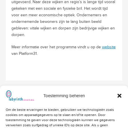
uitgevoerd. Naar deze wijken en regio’s is lange tijd vooral
gekeken met een sociale en fysieke bril. Het wordt tijd
voor een meer economische optiek. Ondernemers en
ondernemende bewoners zijn te lang buiten beeld
gebleven: vitale wijken en dorpen zijn bedrijvige wijken en
dorpen.
Meer informatie over het programma vindt u op de
website
van Platform31.
Toestemming beheren
Hoofdvestiging Labyrinth
Om de beste ervaringen te bieden, gebruiken we technologieën zoals
Amerikalaan 203
cookies om apparaatgegevens op te slaan en/of te openen. Door
3526 VD Utrecht
info@labyrinthonderzoek.nl
toestemming te geven voor deze technologieën kunnen we gegevens
bekijk op Google Maps
verwerken zoals surfgedrag of unieke ID's op deze site. Als u geen