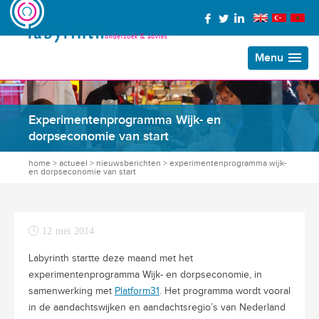
Menu
Experimentenprogramma Wijk- en
dorpseconomie van start
home
>
actueel
>
nieuwsberichten
>
experimentenprogramma wijk-
en dorpseconomie van start
12 mei 2014
Labyrinth startte deze maand met het
experimentenprogramma Wijk- en dorpseconomie, in
samenwerking met
Platform31
. Het programma wordt vooral
in de aandachtswijken en aandachtsregio’s van Nederland