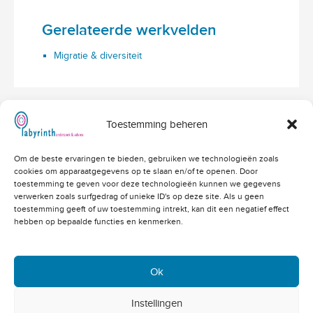
Gerelateerde werkvelden
Migratie & diversiteit
Toestemming beheren
Hoofdvestiging Labyrinth
Om de beste ervaringen te bieden, gebruiken we technologieën zoals
Amerikalaan 203
cookies om apparaatgegevens op te slaan en/of te openen. Door
3526 VD Utrecht
info@labyrinthonderzoek.nl
toestemming te geven voor deze technologieën kunnen we gegevens
bekijk op Google Maps
verwerken zoals surfgedrag of unieke ID's op deze site. Als u geen
toestemming geeft of uw toestemming intrekt, kan dit een negatief effect
Telefoonnummers
hebben op bepaalde functies en kenmerken.
Algemeen: 030 - 262 71 91
Vacatures: 030 - 760 07 81
Offertes: 030 - 760 07 82
Ok
Academy: 030 - 202 83 03
Copyright 2004 - 2023 © -
Instellingen
Klacht melden
Cookiebeleid
Privacybeleid
Disclaimer
site:
De Heren