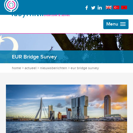
Menu
EUR Bridge Survey
home
>
actueel
>
nieuwsberichten
>
eur bridge survey