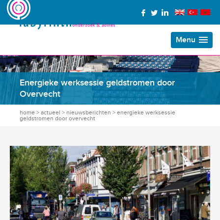
Menu
Energieke werksessie geldstromen door
Overvecht
home
>
actueel
>
nieuwsberichten
>
energieke werksessie
geldstromen door overvecht