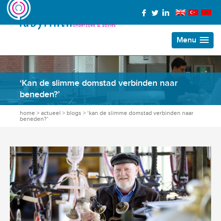
Menu
‘Kan de slimme domstad verbinden naar
beneden?’
home
>
actueel
>
blogs
>
‘kan de slimme domstad verbinden naar
beneden?’