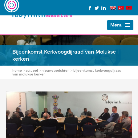
Menu
Bijeenkomst Kerkvoogdijraad van Molukse
kerken
home
>
actueel
>
nieuwsberichten
>
bijeenkomst kerkvoogdijraad
van molukse kerken