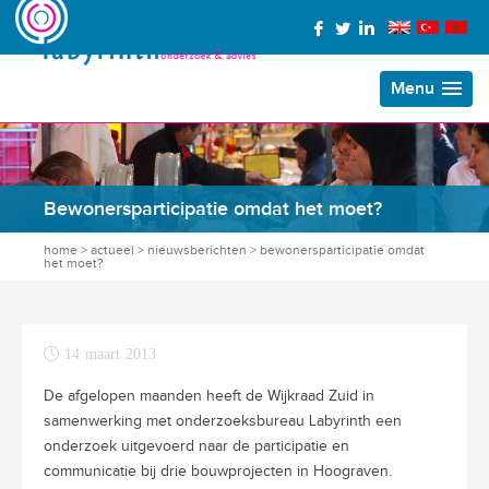
Menu
Bewonersparticipatie omdat het moet?
home
>
actueel
>
nieuwsberichten
>
bewonersparticipatie omdat
het moet?
14 maart 2013
De afgelopen maanden heeft de Wijkraad Zuid in
samenwerking met onderzoeksbureau
Labyrinth een
onderzoek uitgevoerd naar de participatie en
communicatie bij drie
bouwprojecten in Hoograven.