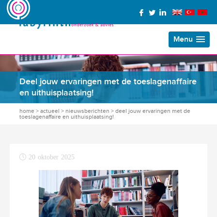
Menu
Deel jouw ervaringen met de toeslagenaffaire
en uithuisplaatsing!
home
>
actueel
>
nieuwsberichten
>
deel jouw ervaringen met de
toeslagenaffaire en uithuisplaatsing!
20 oktober 2025