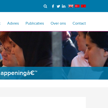
k
Advies
Publicaties
Over ons
Contact
 happeningâ€™