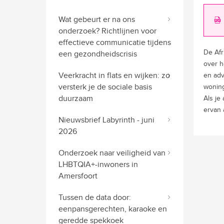
Wat gebeurt er na ons
onderzoek? Richtlijnen voor
effectieve communicatie tijdens
De Afr
een gezondheidscrisis
over h
Veerkracht in flats en wijken: zo
en adv
versterk je de sociale basis
woning
duurzaam
Als je
ervan 
Nieuwsbrief Labyrinth - juni
2026
Onderzoek naar veiligheid van
LHBTQIA+-inwoners in
Amersfoort
Tussen de data door:
eenpansgerechten, karaoke en
geredde spekkoek