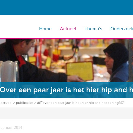
Home
Actueel
Thema’s
Onderzoe
Over een paar jaar is het hier hip and
>
actueel
>
publicaties
>
â€˜over een paar jaar is het hier hip and happeningâ€™
februari 2014