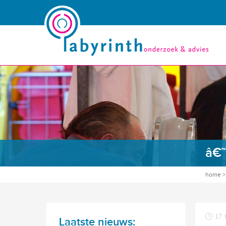
â€˜
home
17 
Laatste nieuws: