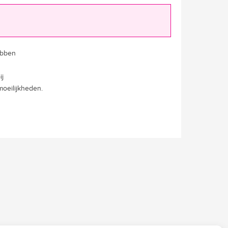
ebben
ij
moeilijkheden.