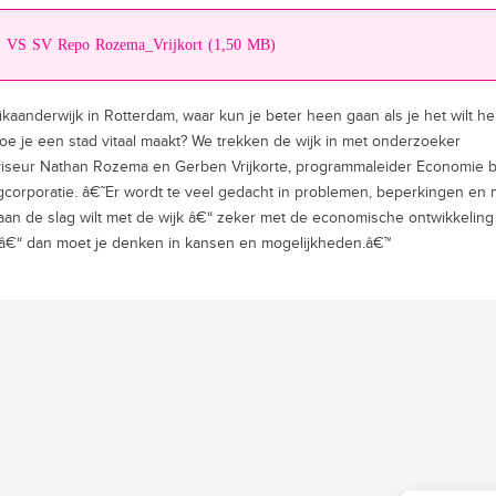
VS SV Repo Rozema_Vrijkort (1,50 MB)
ikaanderwijk in Rotterdam, waar kun je beter heen gaan als je het wilt h
oe je een stad vitaal maakt? We trekken de wijk in met onderzoeker
iseur Nathan Rozema en Gerben Vrijkorte, programmaleider Economie b
corporatie. â€˜Er wordt te veel gedacht in problemen, beperkingen en 
 aan de slag wilt met de wijk â€“ zeker met de economische ontwikkeling
â€“ dan moet je denken in kansen en mogelijkheden.â€™